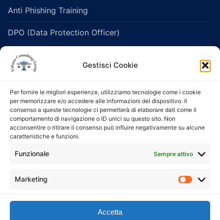
Anti Phishing Training
DPO (Data Protection Officer)
Legislazione Sanitaria e Healthcare
Gestisci Cookie
Protezione dei dati personali
Per fornire le migliori esperienze, utilizziamo tecnologie come i cookie
Salute e Sicurezza sui Luoghi di Lavoro
per memorizzare e/o accedere alle informazioni del dispositivo. Il
consenso a queste tecnologie ci permetterà di elaborare dati come il
comportamento di navigazione o ID unici su questo sito. Non
Servizi di consulenza e formazione 231
acconsentire o ritirare il consenso può influire negativamente su alcune
caratteristiche e funzioni.
Servizio di Organismo di Vigilanza (ODV)
Funzionale
Sempre attivo
esternalizzato
Servizi Whistleblowing
Marketing
Market
Accetta