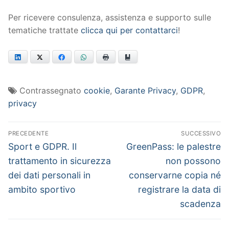
Per ricevere consulenza, assistenza e supporto sulle
tematiche trattate
clicca qui per contattarci
!
LinkedIn
Twitter
Facebook
WhatsApp
Print
Bookmark
Contrassegnato
cookie
,
Garante Privacy
,
GDPR
,
privacy
Navigazione
PRECEDENTE
SUCCESSIVO
articoli
Articolo
Articolo
Sport e GDPR. Il
GreenPass: le palestre
precedente:
successivo:
trattamento in sicurezza
non possono
dei dati personali in
conservarne copia né
ambito sportivo
registrare la data di
scadenza