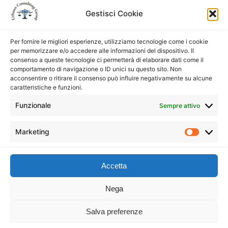
Legislazione Sanitaria e Healthcare
Gestisci Cookie
Protezione dei dati personali
Per fornire le migliori esperienze, utilizziamo tecnologie come i cookie
Salute e Sicurezza sui Luoghi di Lavoro
per memorizzare e/o accedere alle informazioni del dispositivo. Il
consenso a queste tecnologie ci permetterà di elaborare dati come il
comportamento di navigazione o ID unici su questo sito. Non
Servizi di consulenza e formazione 231
acconsentire o ritirare il consenso può influire negativamente su alcune
caratteristiche e funzioni.
Servizio di Organismo di Vigilanza (ODV)
Funzionale
Sempre attivo
esternalizzato
Servizi Whistleblowing
Marketing
Accetta
Copyright U.C. Group S.r.l. – P.IVA 11316521001
Nega
Privacy Policy
&
Cookie Policy
Salva preferenze
Informativa Generale Clienti e Fornitori
–
Condizioni Generali