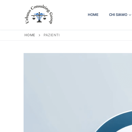
Vai
al
HOME
CHI SIAMO
contenuto
HOME
PAZIENTI