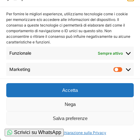
Protezione dei dati personali
Per fornire le migliori esperienze, utilizziamo tecnologie come i cookie
Salute e Sicurezza sui Luoghi di Lavoro
per memorizzare e/o accedere alle informazioni del dispositivo. Il
consenso a queste tecnologie ci permetterà di elaborare dati come il
comportamento di navigazione o ID unici su questo sito. Non
Servizi di consulenza e formazione 231
acconsentire o ritirare il consenso può influire negativamente su alcune
caratteristiche e funzioni.
Servizio di Organismo di Vigilanza (ODV)
Funzionale
Sempre attivo
esternalizzato
Servizi Whistleblowing
Marketing
Accetta
Copyright U.C. Group S.r.l. – P.IVA 11316521001
Nega
Privacy Policy
&
Cookie Policy
Salva preferenze
Informativa Generale Clienti e Fornitori
–
Condizioni Generali
contrattuali
Scrivici su WhatsApp
Cookie Policy
Dichiarazione sulla Privacy