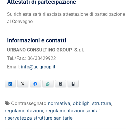
Attestati di partecipazione
S
u richiesta sarà rilasciata attestazione di partecipazione
al Convegno
Informazioni e contatti
URBANO CONSULTING GROUP
S.r.l.
Tel./Fax.: 06/33429922
Email:
info@uc-group.it
LinkedIn
Twitter
Facebook
WhatsApp
Print
Bookmark
Contrassegnato
normativa
,
obblighi strutture
,
regolamentazioni
,
regolamentazioni sanita'
,
riservatezza strutture sanitarie