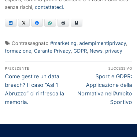
senza rischi,
contattateci.
LinkedIn
Twitter
Facebook
WhatsApp
Print
Bookmark
Contrassegnato
#marketing
,
adempimentiprivacy
,
formazione
,
Garante Privacy
,
GDPR
,
News
,
privacy
Navigazione
PRECEDENTE
SUCCESSIVO
articoli
Articolo
Articolo
Come gestire un data
Sport e GDPR:
precedente:
successivo:
breach? Il caso “Asl 1
Applicazione della
Abruzzo” ci rinfresca la
Normativa nell’Ambito
memoria.
Sportivo