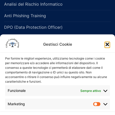
Analisi del Rischio Informatico
Anti Phishing Training
DPO (Data Protection Officer)
Legislazione Sanitaria e Healthcare
Gestisci Cookie
Protezione dei dati personali
Per fornire le migliori esperienze, utilizziamo tecnologie come i cookie
Salute e Sicurezza sui Luoghi di Lavoro
per memorizzare e/o accedere alle informazioni del dispositivo. Il
consenso a queste tecnologie ci permetterà di elaborare dati come il
comportamento di navigazione o ID unici su questo sito. Non
Servizi di consulenza e formazione 231
acconsentire o ritirare il consenso può influire negativamente su alcune
caratteristiche e funzioni.
Servizio di Organismo di Vigilanza (ODV)
Funzionale
Sempre attivo
esternalizzato
Servizi Whistleblowing
Marketing
Market