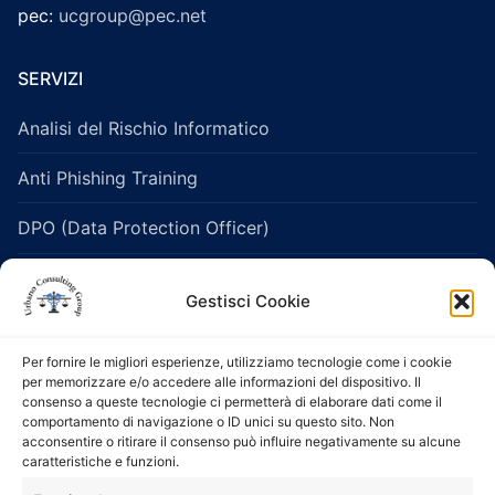
pec:
ucgroup@pec.net
SERVIZI
Analisi del Rischio Informatico
Anti Phishing Training
DPO (Data Protection Officer)
Legislazione Sanitaria e Healthcare
Gestisci Cookie
Protezione dei dati personali
Per fornire le migliori esperienze, utilizziamo tecnologie come i cookie
Salute e Sicurezza sui Luoghi di Lavoro
per memorizzare e/o accedere alle informazioni del dispositivo. Il
consenso a queste tecnologie ci permetterà di elaborare dati come il
comportamento di navigazione o ID unici su questo sito. Non
Servizi di consulenza e formazione 231
acconsentire o ritirare il consenso può influire negativamente su alcune
caratteristiche e funzioni.
Servizio di Organismo di Vigilanza (ODV)