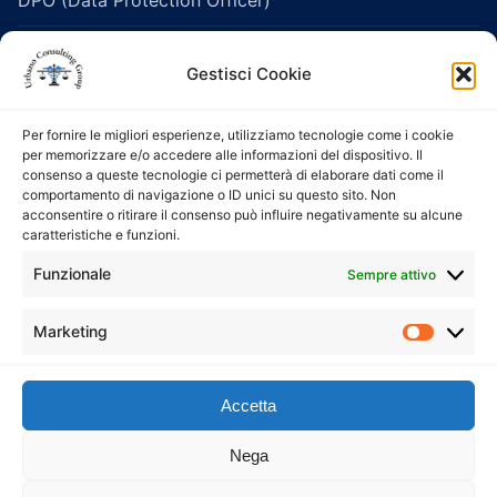
Legislazione Sanitaria e Healthcare
Gestisci Cookie
Protezione dei dati personali
Per fornire le migliori esperienze, utilizziamo tecnologie come i cookie
Salute e Sicurezza sui Luoghi di Lavoro
per memorizzare e/o accedere alle informazioni del dispositivo. Il
consenso a queste tecnologie ci permetterà di elaborare dati come il
comportamento di navigazione o ID unici su questo sito. Non
Servizi di consulenza e formazione 231
acconsentire o ritirare il consenso può influire negativamente su alcune
caratteristiche e funzioni.
Servizio di Organismo di Vigilanza (ODV)
Funzionale
Sempre attivo
esternalizzato
Servizi Whistleblowing
Marketing
Market
Accetta
Copyright U.C. Group S.r.l. – P.IVA 11316521001
Nega
Privacy Policy
&
Cookie Policy