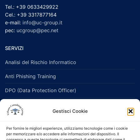
Tel.: +39 0633429922
Cel.: +39 3317877164
e-mail:
info@uc-group.it
pec:
ucgroup@pec.net
SERVIZI
Analisi del Rischio Informatico
Anti Phishing Training
DPO (Data Protection Officer)
Legislazione Sanitaria e Healthcare
Gestisci Cookie
Protezione dei dati personali
Per fornire le migliori esperienze, utilizziamo tecnologie come i cookie
Salute e Sicurezza sui Luoghi di Lavoro
per memorizzare e/o accedere alle informazioni del dispositivo. Il
consenso a queste tecnologie ci permetterà di elaborare dati come il